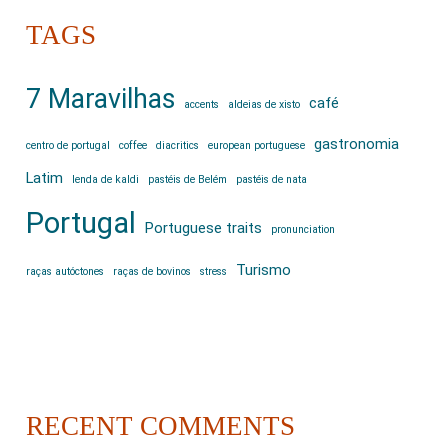
TAGS
7 Maravilhas
café
accents
aldeias de xisto
gastronomia
centro de portugal
coffee
diacritics
european portuguese
Latim
lenda de kaldi
pastéis de Belém
pastéis de nata
Portugal
Portuguese traits
pronunciation
Turismo
raças autóctones
raças de bovinos
stress
RECENT COMMENTS