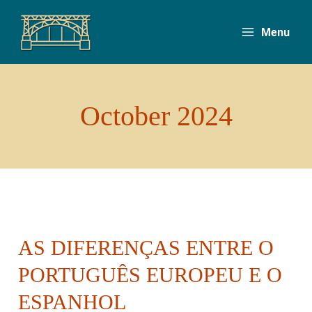
Skip
to
Menu
content
October 2024
AS DIFERENÇAS ENTRE O
As
diferenças
PORTUGUÊS EUROPEU E O
entre
ESPANHOL
o