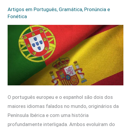
Português
Artigos em Português
,
Gramática
,
Pronúncia e
Fonética
Europeu
e
o
Espanhol
O português europeu e o espanhol são dois dos
maiores idiomas falados no mundo, originários da
Península Ibérica e com uma história
profundamente interligada. Ambos evoluíram do