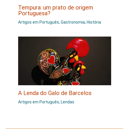
Tempura: um prato de origem
Portuguesa?
Artigos em Português
,
Gastronomia
,
História
A Lenda do Galo de Barcelos
Artigos em Português
,
Lendas