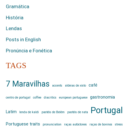
Gramática
História
Lendas
Posts in English
Pronúncia e Fonética
TAGS
7 Maravilhas
café
accents
aldeias de xisto
gastronomia
centro de portugal
coffee
diacritics
european portuguese
Portugal
Latim
lenda de kaldi
pastéis de Belém
pastéis de nata
Portuguese traits
pronunciation
raças autóctones
raças de bovinos
stress