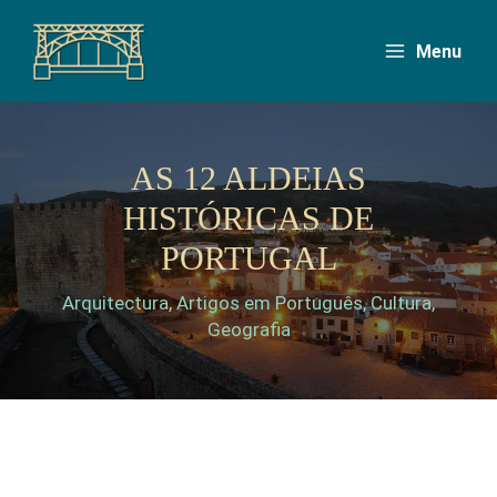
Skip
to
Menu
content
AS 12 ALDEIAS
HISTÓRICAS DE
PORTUGAL
Arquitectura
,
Artigos em Português
,
Cultura
,
Geografia