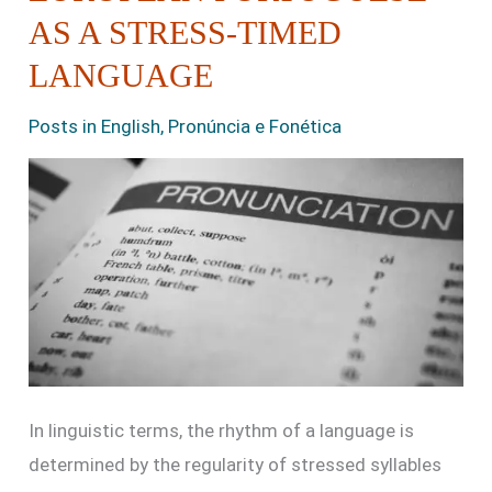
Portuguese
AS A STRESS-TIMED
as
LANGUAGE
a
stress-
Posts in English
,
Pronúncia e Fonética
timed
language
In linguistic terms, the rhythm of a language is
determined by the regularity of stressed syllables