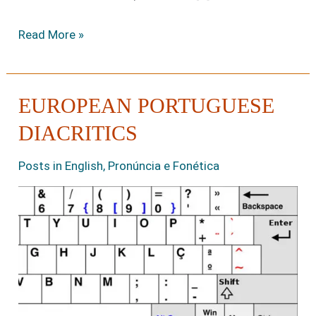
Read More »
EUROPEAN PORTUGUESE
European
Portuguese
DIACRITICS
Diacritics
Posts in English
,
Pronúncia e Fonética