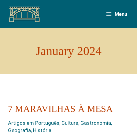
Skip
to
Menu
content
January 2024
7 MARAVILHAS À MESA
7
Maravilhas
Artigos em Português
,
Cultura
,
Gastronomia
,
à
Geografia
,
História
Mesa