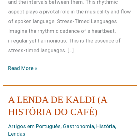
and the intervals between them. This rhythmic
aspect plays a pivotal role in the musicality and flow
of spoken language. Stress-Timed Languages
Imagine the rhythmic cadence of a heartbeat,
irregular yet harmonious. This is the essence of
stress-timed languages. […]
Read More »
A LENDA DE KALDI (A
A
Lenda
HISTÓRIA DO CAFÉ)
de
Artigos em Português
,
Gastronomia
,
História
,
Kaldi
Lendas
(A