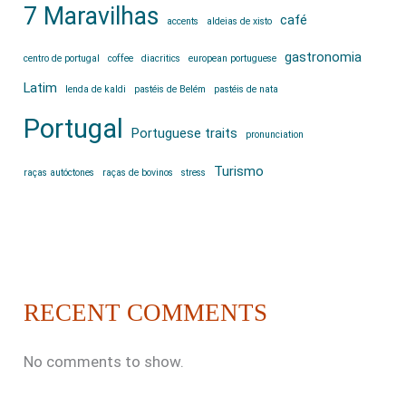
7 Maravilhas
café
accents
aldeias de xisto
gastronomia
centro de portugal
coffee
diacritics
european portuguese
Latim
lenda de kaldi
pastéis de Belém
pastéis de nata
Portugal
Portuguese traits
pronunciation
Turismo
raças autóctones
raças de bovinos
stress
RECENT COMMENTS
No comments to show.