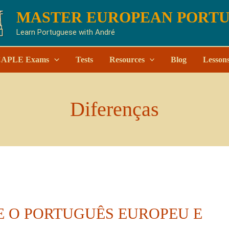
MASTER EUROPEAN PORT
Learn Portuguese with André
APLE Exams
Tests
Resources
Blog
Lesson
Diferenças
E O PORTUGUÊS EUROPEU E