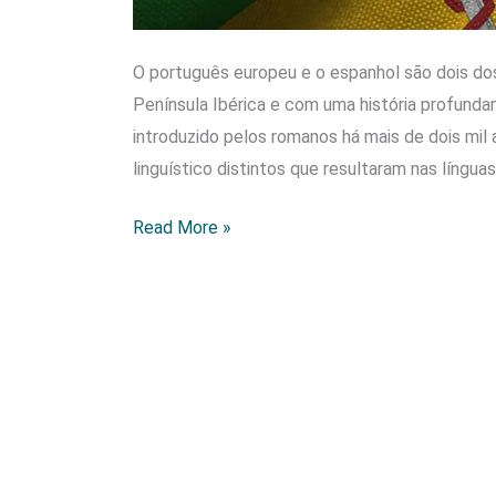
O português europeu e o espanhol são dois dos
Península Ibérica e com uma história profundam
introduzido pelos romanos há mais de dois mi
linguístico distintos que resultaram nas língua
As
Read More »
diferenças
entre
o
Português
Europeu
e
o
Espanhol