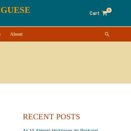
UGUESE
Cart
Search
s
About
RECENT POSTS
As 12 Aldeias Históricas de Portugal