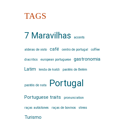
TAGS
7 Maravilhas
accents
café
aldeias de xisto
centro de portugal
coffee
gastronomia
diacritics
european portuguese
Latim
lenda de kaldi
pastéis de Belém
Portugal
pastéis de nata
Portuguese traits
pronunciation
raças autóctones
raças de bovinos
stress
Turismo